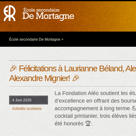
École secondaire De Mortagne
>
🎉 Félicitations à Laurianne Béland, Ale
Alexandre Mignier! 🎉
La Fondation Aléo soutient les ét
d’excellence en offrant des bours
4 Juin 2026
accompagnement à long terme 💪
Activités scolaires
cocktail printanier, trois élèves l
été honorés 🏆.