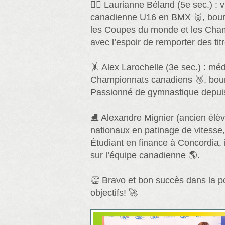
🚴‍♀️ Laurianne Béland (5e sec.) :
canadienne U16 en BMX 🥈, bours
les Coupes du monde et les Cha
avec l’espoir de remporter des tit
🤸 Alex Larochelle (3e sec.) : mé
Championnats canadiens 🥉, bou
Passionné de gymnastique depuis
⛸️ Alexandre Mignier (ancien élèv
nationaux en patinage de vitesse
Étudiant en finance à Concordia, i
sur l’équipe canadienne 🌎.
👏 Bravo et bon succès dans la p
objectifs! 🚀