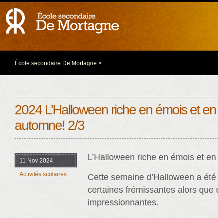
École secondaire De Mortagne
>
2024 L’Halloween riche en émois et en 
automne! 2/3
L’Halloween riche en émois et en
11 Nov 2024
Activités scolaires
Cette semaine d’Halloween a été r
certaines frémissantes alors que 
impressionnantes.