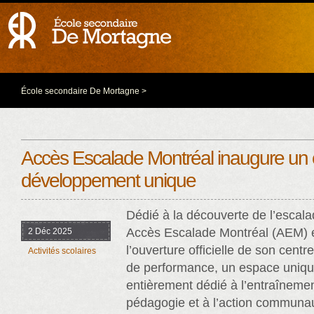
École secondaire De Mortagne
>
Accès Escalade Montréal inaugure un 
développement unique
Dédié à la découverte de l’escalad
Accès Escalade Montréal (AEM) e
2 Déc 2025
l’ouverture officielle de son cent
Activités scolaires
de performance, un espace uniq
entièrement dédié à l’entraînemen
pédagogie et à l’action communau