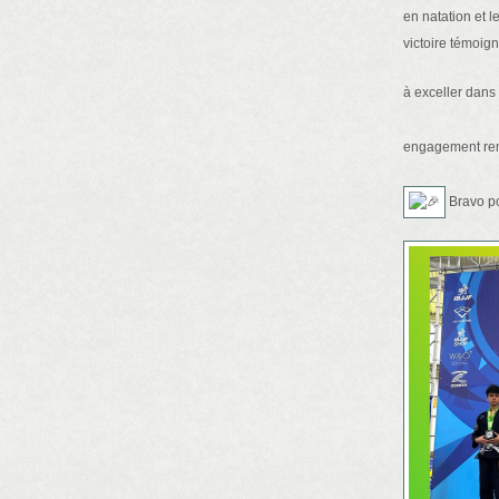
en natation et l
victoire témoig
à exceller dan
engagement rem
Bravo pou