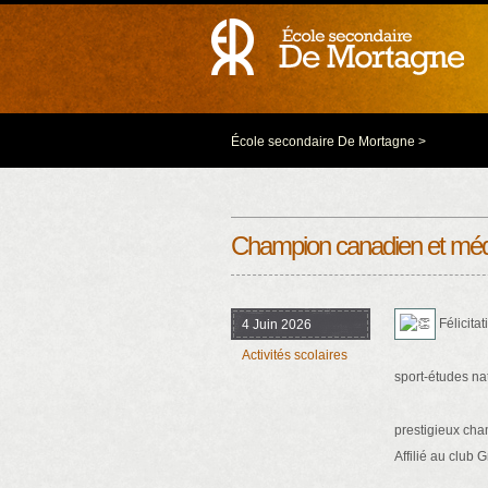
École secondaire De Mortagne
>
Champion canadien et médail
Félicita
4 Juin 2026
Activités scolaires
sport-études na
prestigieux cha
Affilié au club 