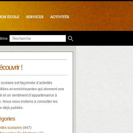
trine
écouvrir !
 scolaire est façonnée d’activités
ifiées et enrichissantes qui donnent une
té et un sentiment d’appartenance à
e. Nous vous invitons à consulter les
es déjà publiés.
égories
vités scolaires
(447)