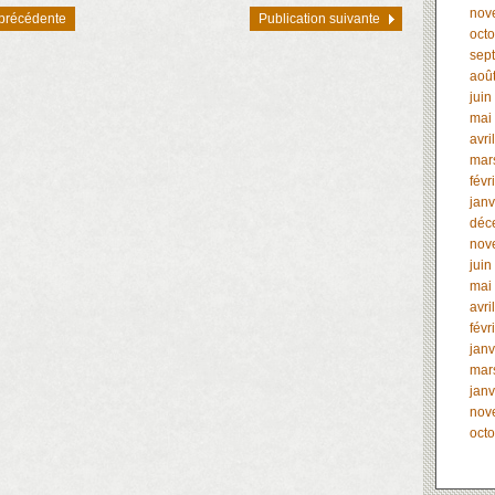
nov
 précédente
Publication suivante
oct
sep
aoû
juin
mai
avri
mar
févr
janv
déc
nov
juin
mai
avri
févr
janv
mar
janv
nov
oct