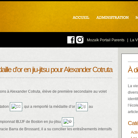
Mozaïk Portail Parents
|
La Vi
le d’or en jiu-jitsu pour Alexander Cotruta
À d
La vie
tions à Alexander Cotruta, élève de première secondaire au volet
divers
identi
l’écol
tation
, qui a remporté la médaille d’or
au
articl
mpionnat IBJJF de Boston en jiu-jitsu
.
Cat
Gracie Barra de Brossard, il a su concilier les entraînements intensifs
Acti