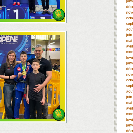
janv
déc
nov
oct
sep
aoû
juin
mai
avri
mar
févr
janv
déc
nov
oct
sep
aoû
juin
mai
avri
mar
févr
janv
déc