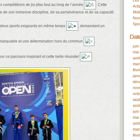
Les
es compétitions de jiu-jitsu tout au long de l’année
. Cette
Actu
ne de son immense discipline, de sa persévérance et de sa capacité
Midi
Non
Spo
s deux sports exigeants en même temps
, demandant un
Dat
arquable et une détermination hors du commun
.
juin
mai
r ce parcours inspirant et cette belle réussite!
avri
mar
févr
janv
déc
nov
oct
sep
aoû
juin
mai
avri
mar
févr