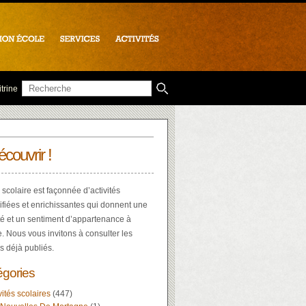
trine
écouvrir !
 scolaire est façonnée d’activités
ifiées et enrichissantes qui donnent une
té et un sentiment d’appartenance à
e. Nous vous invitons à consulter les
es déjà publiés.
égories
vités scolaires
(447)