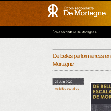
École secondaire De Mortagne
>
De belles performances en
Mortagne
27 Juin 2022
Activités scolaires