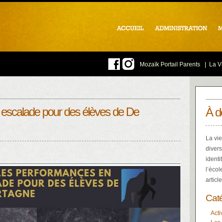
Mozaïk Portail Parents
|
La Vi
 escalade pour des élèves de De
À d
La vie
divers
identi
l’écol
articl
Cat
Acti