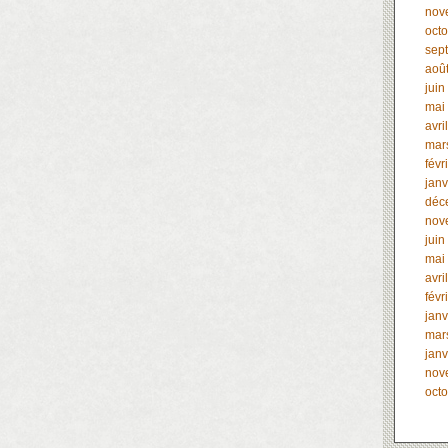
nov
oct
sep
aoû
juin
mai
avri
mar
févr
janv
déc
nov
juin
mai
avri
févr
janv
mar
janv
nov
oct