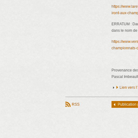
https://www.lar
iront-aux-cham
ERRATUM : Dans 
dans le nom de 
https://www.ver
championnats-c
Provenance des 
Pascal Imbeault
Lien vers 
RSS
Publication