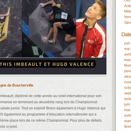
Les
Actu
Midi
Non
Spo
Dat
juin
mai
avri
mar
févr
janv
déc
nov
gne de Boucherville
oct
sep
Imbeault, diplômé de cette année au volet international pour son
aoû
formance en terminant au deuxième rang lors du Championnat
juin
alade junior. Tout un exploit! Bravo également à Hugo Valence qui
mai
20 également au programme d’éducation internationale qui a
avri
rième place lors de ce même Championnat. Pour plus de détails,
mar
icle ci-joint.
févr