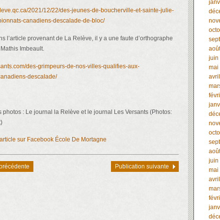
janv
eleve.qc.ca/2021/12/22/des-jeunes-de-boucherville-et-sainte-julie-
déc
pionnats-canadiens-descalade-de-bloc/
nov
oct
l’article provenant de La Relève, il y a une faute d’orthographe
sep
Mathis Imbeault.
aoû
juin
sants.com/des-grimpeurs-de-nos-villes-qualifies-aux-
mai
anadiens-descalade/
avri
mar
févr
janv
photos : Le journal la Relève et le journal Les Versants (Photos:
déc
)
nov
oct
l’article sur Facebook École De Mortagne
sep
aoû
juin
 précédente
Publication suivante
mai
avri
mar
févr
janv
déc