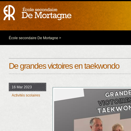
École secondaire De Mortagne
>
De grandes victoires en taekwondo
16 Mar 2023
Activités scolaires