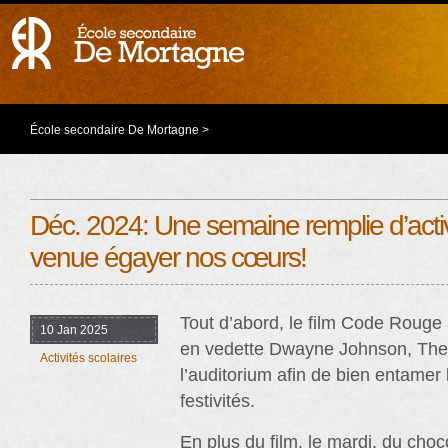
École secondaire De Mortagne
>
Déc. 2024: Une semaine remplie d’activ
venue égayer nos cœurs!
Tout d’abord, le film Code Rouge
10 Jan 2025
en vedette Dwayne Johnson, The 
Activités scolaires
l’auditorium afin de bien entamer
festivités.
En plus du film, le mardi, du cho