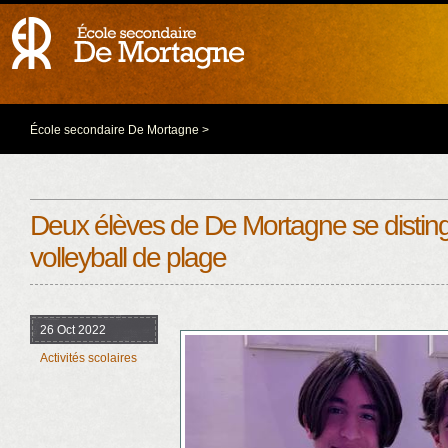
École secondaire De Mortagne
>
Deux élèves de De Mortagne se distin
volleyball de plage
26 Oct 2022
Activités scolaires