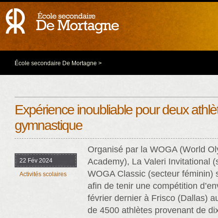
École secondaire De Mortagne
>
Expérience inoubliable pour deux athlè
gymnastique
Organisé par la WOGA (World O
Academy), La Valeri Invitational (
22 Fév 2024
WOGA Classic (secteur féminin) 
Activités scolaires
afin de tenir une compétition d’e
février dernier à Frisco (Dallas) a
de 4500 athlètes provenant de dix