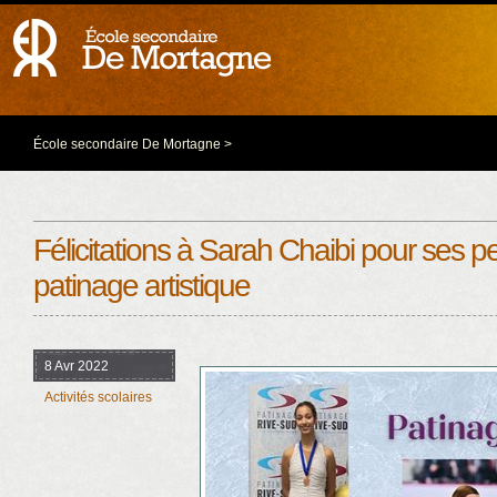
École secondaire De Mortagne
>
Félicitations à Sarah Chaibi pour ses 
patinage artistique
8 Avr 2022
Activités scolaires