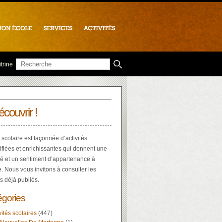
trine
écouvrir !
 scolaire est façonnée d’activités
ifiées et enrichissantes qui donnent une
té et un sentiment d’appartenance à
e. Nous vous invitons à consulter les
es déjà publiés.
égories
vités scolaires
(447)