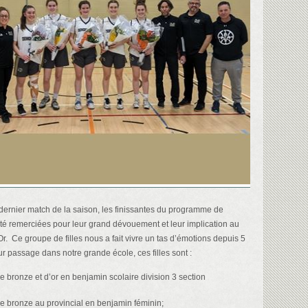
-dernier match de la saison, les finissantes du programme de
été remerciées pour leur grand dévouement et leur implication au
Or. Ce groupe de filles nous a fait vivre un tas d’émotions depuis 5
r passage dans notre grande école, ces filles sont :
e bronze et d’or en benjamin scolaire division 3 section
e bronze au provincial en benjamin féminin;