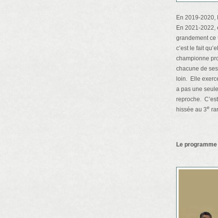
En 2019-2020, M
En 2021-2022, el
grandement ce t
c’est le fait qu
championne prov
chacune de ses p
loin. Elle exerc
a pas une seule
reproche. C’est
e
hissée au 3
ra
Le programme f