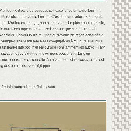
arilou avait été élue Joueuse par excellence en cadet féminin.
le récidive en juvénile féminin. C’est tout un exploit. Elle mérite
itre. Marilou est une gagnante, une vraie! Le plus beau chez elle,
’elle aurait échangé volontiers ce titre pour que son équipe soit
inciale! Ça veut tout dire. Marilou travaille de façon acharnée à
ratiques et elle influence ses coéquipières à toujours aller plus
e un leadership positif et encourage constamment les autres. Il n’y
 situation depuis quatre ans où nous pouvons lui faire un
 une joueuse exceptionnelle. Au niveau des statistiques, elle s’est
ng des pointeurs avec 16,9 ppm.
éminin remercie ses finissantes