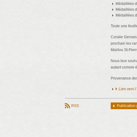
Médaillées d’
Médaillées d
Médaillées d’
Toute une feuil
Coralie Gervais
prochain les ra
Marilou St-Pier
Nous leur souha
autant comme ét
Provenance des
Lien vers 
RSS
Publication