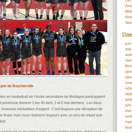
Les
Actu
Midi
Non
Spo
Dat
juin
mai
avri
mar
févr
janv
déc
nov
gne de Boucherville
oct
sep
tes en basketball de l’école secondaire de Mortagne participaient
aoû
rovincial division 1 les 30 avril, 1 et 2 mai derniers. Les deux
juin
 revenues médaillées d’argent. C’est toujours une déception de
mai
e finale mais nous réalisons toujours avec un peu de retard que
avri
loit.
mar
févr