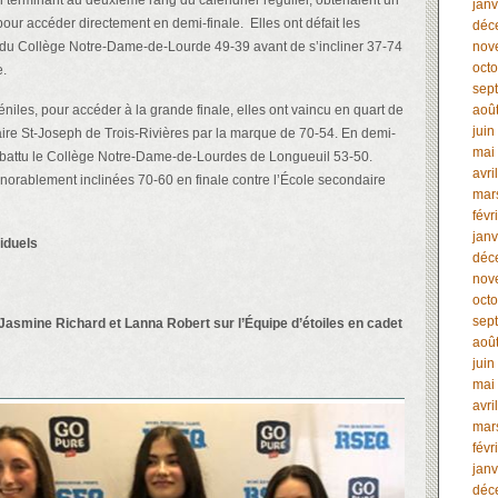
n terminant au deuxième rang du calendrier régulier, obtenaient un
janv
pour accéder directement en demi-finale. Elles ont défait les
déc
 du Collège Notre-Dame-de-Lourde 49-39 avant de s’incliner 37-74
nov
oct
e.
sep
niles, pour accéder à la grande finale, elles ont vaincu en quart de
aoû
juin
aire St-Joseph de Trois-Rivières par la marque de 70-54. En demi-
mai
nt battu le Collège Notre-Dame-de-Lourdes de Longueuil 53-50.
avri
onorablement inclinées 70-60 en finale contre l’École secondaire
mar
févr
janv
iduels
déc
nov
oct
sep
asmine Richard et Lanna Robert sur l’Équipe d’étoiles en cadet
aoû
juin
mai
avri
mar
févr
janv
déc