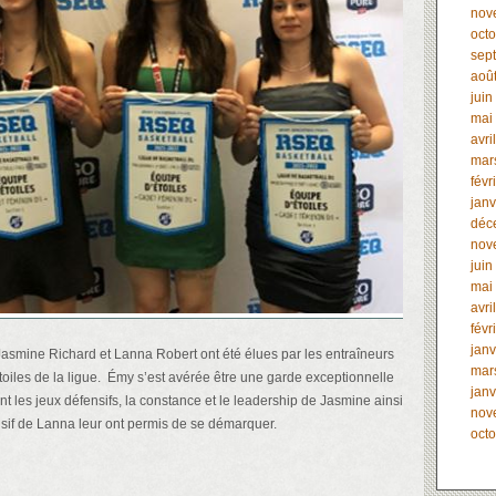
nov
oct
sep
aoû
juin
mai
avri
mar
févr
janv
déc
nov
juin
mai
avri
févr
janv
smine Richard et Lanna Robert ont été élues par les entraîneurs
mar
étoiles de la ligue. Émy s’est avérée être une garde exceptionnelle
janv
ant les jeux défensifs, la constance et le leadership de Jasmine ainsi
nov
ensif de Lanna leur ont permis de se démarquer.
oct