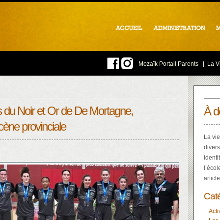
Mozaïk Portail Parents
|
La Vi
es du Noir et Or de De Mortagne,
À d
cène provinciale
La vie
divers
identi
l’écol
articl
Cat
Acti