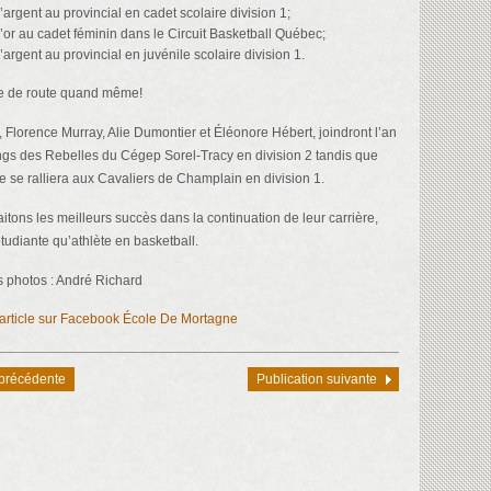
argent au provincial en cadet scolaire division 1;
’or au cadet féminin dans le Circuit Basketball Québec;
argent au provincial en juvénile scolaire division 1.
le de route quand même!
, Florence Murray, Alie Dumontier et Éléonore Hébert, joindront l’an
ngs des Rebelles du Cégep Sorel-Tracy en division 2 tandis que
re se ralliera aux Cavaliers de Champlain en division 1.
itons les meilleurs succès dans la continuation de leur carrière,
udiante qu’athlète en basketball.
 photos : André Richard
l’article sur Facebook École De Mortagne
 précédente
Publication suivante