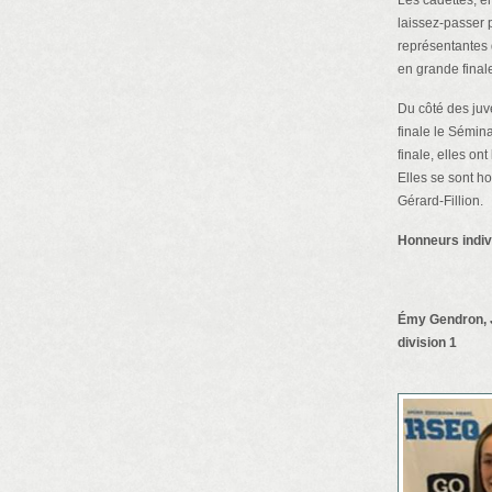
Les cadettes, e
laissez-passer 
représentantes
en grande final
Du côté des juvé
finale le Sémin
finale, elles o
Elles se sont h
Gérard-Fillion.
Honneurs indiv
Émy Gendron, J
division 1