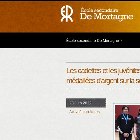
École secondaire De Mortagne
>
Les cadettes et les juvénil
médaillées d’argent sur la s
28 Juin 2022
Activités scolaires