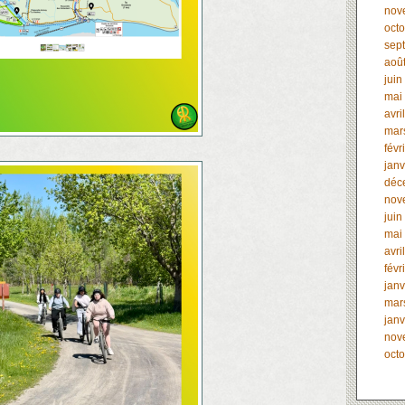
nov
oct
sep
aoû
juin
mai
avri
mar
févr
janv
déc
nov
juin
mai
avri
févr
janv
mar
janv
nov
oct