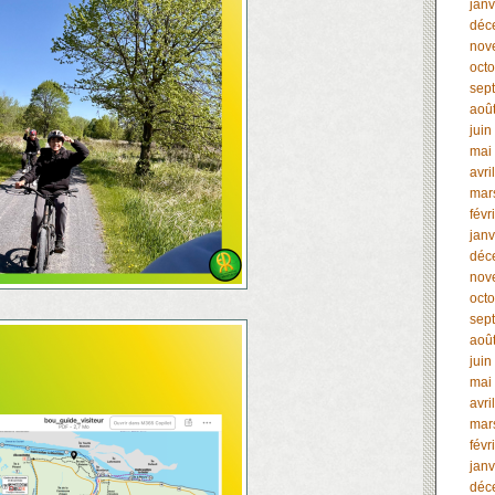
janv
déc
nov
oct
sep
aoû
juin
mai
avri
mar
févr
janv
déc
nov
oct
sep
aoû
juin
mai
avri
mar
févr
janv
déc