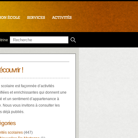
trine
écouvrir !
 scolaire est façonnée d’activités
ifiées et enrichissantes qui donnent une
té et un sentiment d’appartenance à
e. Nous vous invitons à consulter les
es déjà publiés.
égories
vités scolaires
(447)