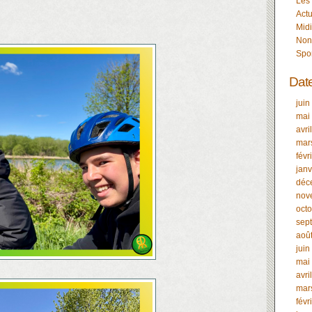
Les
Actu
Midi
Non
Spo
Dat
juin
mai
avri
mar
févr
janv
déc
nov
oct
sep
aoû
juin
mai
avri
mar
févr