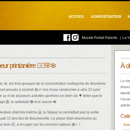
Mozaïk Portail Parents
|
La Vi
eur printanière 🚴‍♀️🌸❄️
À d
La vie
er 📅, les trois groupes de la concentration multisports de deuxième
divers
ont amusés à souhait 😄🎉 lors d’une randonnée à vélo 🚴‍♂️ suivi
identi
 🧺 et de plusieurs activités sportives en plein air 🌳 telles que le
l’écol
age 🏐, le spikeball 🔵 et le soccer ⚽.
articl
ture était très fraîche 🥶, la Sépaq ne permettait pas la sortie
Cat
yak 🚣‍♂️ des îles de Boucherville. Le plaisir était néanmoins au
r tous 😊, à en juger par les sourires radieux 😁✨ !
Acti