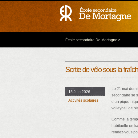
École secondaire De Mortagne
>
Sortie de vélo sous la fraîch
Le 21 mai derni
15 Juin 2026
secondaire se s
Activités scolaires
d’un pique-nique
volleyball de pl
Comme la tempéra
habituelle en ka
rendez-vous pou