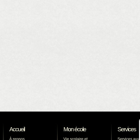
Accueil
Mon école
Services
À propos
Vie scolaire et
Services aux