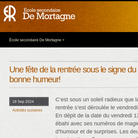
École secondaire De Mortagne
>
Une fête de la rentrée sous le signe du pl
bonne humeur!
C’est sous un soleil radieux que l
18 Sep 2024
rentrée s’est déroulée le vendred
Activités scolaires
En dépit de la date du vendredi 1
ébahi avec ses numéros de magi
d’humour et de surprises. Les deu