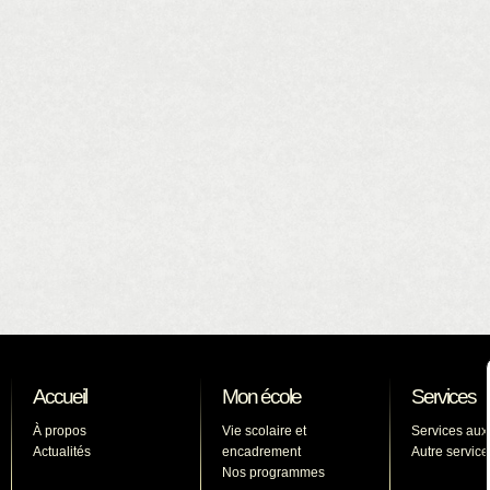
Accueil
Mon école
Services
À propos
Vie scolaire et
Services aux
Actualités
encadrement
Autre service
Nos programmes