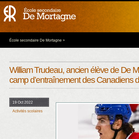
École secondaire De Mortagne
>
William Trudeau, ancien élève de De M
camp d’entraînement des Canadiens d
19 Oct 2022
Activités scolaires