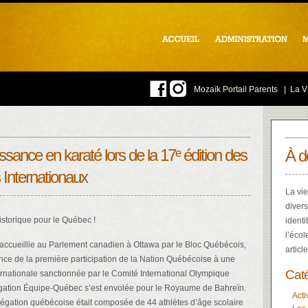
Mozaïk Portail Parents
|
La Vi
sance en karaté lors de la 17ᵉ édition des
À d
 Internationaux
La vie
divers
storique pour le Québec !
identi
l’écol
 accueillie au Parlement canadien à Ottawa par le Bloc Québécois,
articl
ce de la première participation de la Nation Québécoise à une
Cat
ernationale sanctionnée par le Comité International Olympique
égation Équipe-Québec s’est envolée pour le Royaume de Bahreïn.
Acti
égation québécoise était composée de 44 athlètes d’âge scolaire