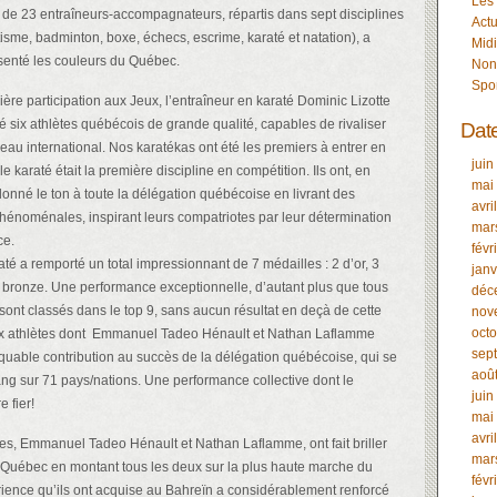
Les
t de 23 entraîneurs-accompagnateurs, répartis dans sept disciplines
Actu
tisme, badminton, boxe, échecs, escrime, karaté et natation), a
Midi
senté les couleurs du Québec.
Non
Spo
ère participation aux Jeux, l’entraîneur en karaté Dominic Lizotte
é six athlètes québécois de grande qualité, capables de rivaliser
Dat
eau international. Nos karatékas ont été les premiers à entrer en
juin
e karaté était la première discipline en compétition. Ils ont, en
mai
donné le ton à toute la délégation québécoise en livrant des
avri
énoménales, inspirant leurs compatriotes par leur détermination
mar
ce.
févr
té a remporté un total impressionnant de 7 médailles : 2 d’or, 3
janv
e bronze. Une performance exceptionnelle, d’autant plus que tous
déc
sont classés dans le top 9, sans aucun résultat en deçà de cette
nov
oct
ux athlètes dont Emmanuel Tadeo Hénault et Nathan Laflamme
sep
quable contribution au succès de la délégation québécoise, qui se
aoû
ang sur 71 pays/nations. Une performance collective dont le
juin
 fier!
mai
avri
es, Emmanuel Tadeo Hénault et Nathan Laflamme, ont fait briller
mar
 Québec en montant tous les deux sur la plus haute marche du
févr
ience qu’ils ont acquise au Bahreïn a considérablement renforcé