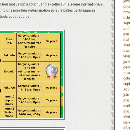
janv
t leur motivation à continuer d’exceller sur la scène internationale.
déc
mpions pour leur détermination et leurs belles performances !
nov
duels et par équipe :
oct
sep
aoû
juin
mai
avri
mar
févr
janv
déc
nov
oct
sep
aoû
juin
mai
avri
mar
févr
janv
déc