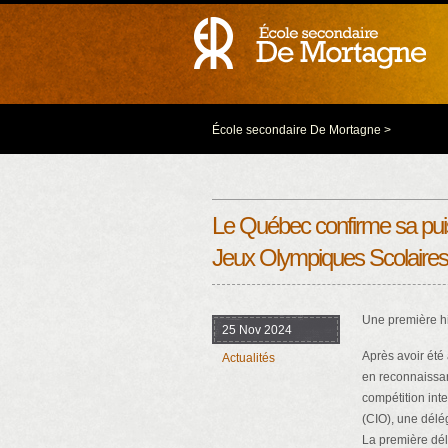
École secondaire De Mortagne
>
Le Québec confirme sa puis
Jeux Olympiques Scolaires
Une première hi
25 Nov 2024
Après avoir été
Actualités
en reconnaissan
compétition int
(CIO), une dél
La première dél