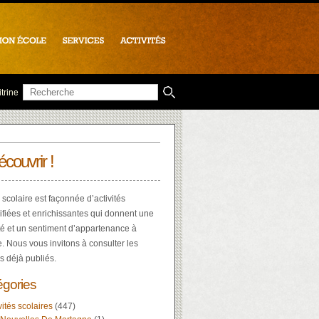
trine
écouvrir !
 scolaire est façonnée d’activités
ifiées et enrichissantes qui donnent une
té et un sentiment d’appartenance à
e. Nous vous invitons à consulter les
es déjà publiés.
égories
vités scolaires
(447)