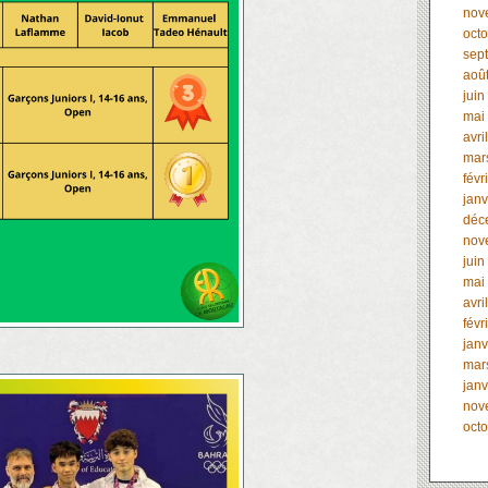
nov
oct
sep
aoû
juin
mai
avri
mar
févr
janv
déc
nov
juin
mai
avri
févr
janv
mar
janv
nov
oct