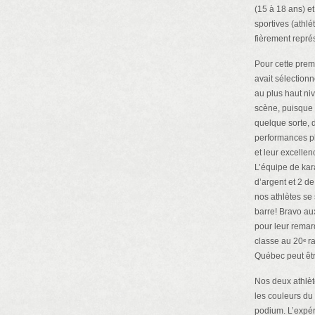
(15 à 18 ans) e
sportives (athlé
fièrement repré
Pour cette premi
avait sélectionn
au plus haut niv
scène, puisque l
quelque sorte, 
performances ph
et leur excellen
L’équipe de kara
d’argent et 2 d
nos athlètes se 
barre! Bravo a
pour leur remar
classe au 20ᵉ r
Québec peut être
Nos deux athlèt
les couleurs du
podium. L’expér