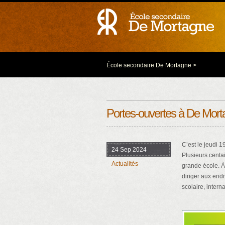
École secondaire De Mortagne
>
Portes-ouvertes à De Mortag
C’est le jeudi 
24 Sep 2024
Plusieurs centai
Actualités
grande école. À 
diriger aux endr
scolaire, inter