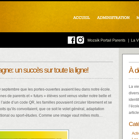
Mozaïk Portail Parents
|
La Vi
ne: un succès sur toute la ligne!
À d
La vie
19 septembre que les portes-ouvertes avaient lieu dans notre école.
divers
nes de parents et « futurs » élèves sont venus visiter notre belle et
identi
l’aide d’un code QR, les familles pouvaient circuler librement et se
l’écol
oits qu’ils convoitaient, que ce soit le volet général, adaptation
articl
national ou sport-études. Comme une image vaut milles mots…
Cat
Acti