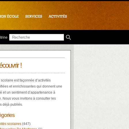
trine
écouvrir !
 scolaire est façonnée d’activités
ifiées et enrichissantes qui donnent une
té et un sentiment d’appartenance à
e. Nous vous invitons à consulter les
es déjà publiés.
égories
vités scolaires
(447)