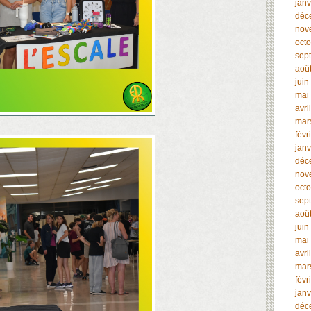
janv
déc
nov
oct
sep
aoû
juin
mai
avri
mar
févr
janv
déc
nov
oct
sep
aoû
juin
mai
avri
mar
févr
janv
déc