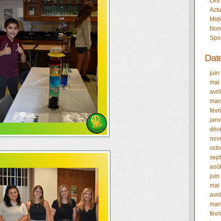
Les
Actu
Midi
Non
Spo
Dat
juin
mai
avri
mar
févr
janv
déc
nov
oct
sep
aoû
juin
mai
avri
mar
févr