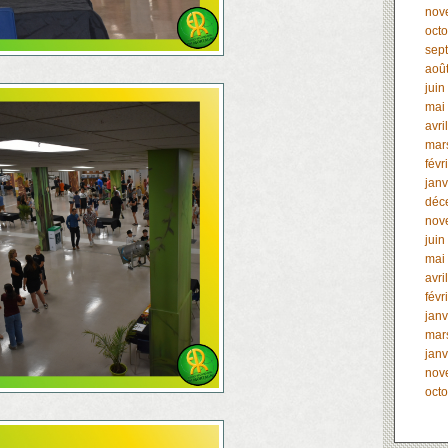
nov
oct
sep
aoû
juin
mai
avri
mar
févr
janv
déc
nov
juin
mai
avri
févr
janv
mar
janv
nov
oct