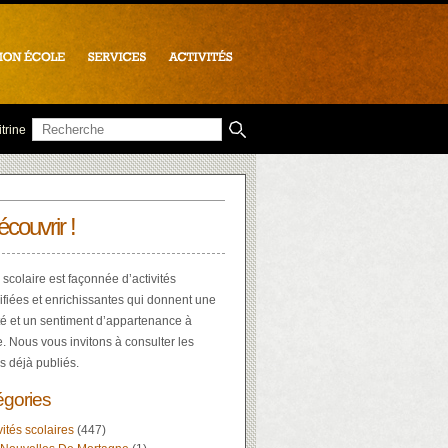
trine
écouvrir !
 scolaire est façonnée d’activités
ifiées et enrichissantes qui donnent une
té et un sentiment d’appartenance à
e. Nous vous invitons à consulter les
es déjà publiés.
égories
vités scolaires
(447)