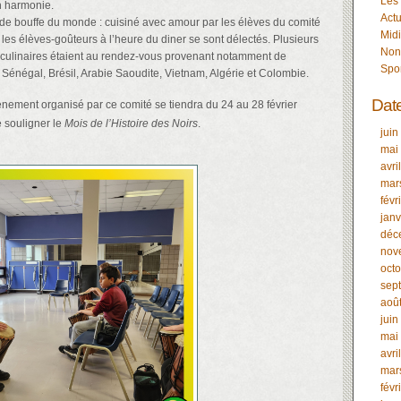
Les
 harmonie.
Actu
de bouffe du monde : cuisiné avec amour par les élèves du comité
Midi
, les élèves-goûteurs à l’heure du diner se sont délectés. Plusieurs
Non
culinaires étaient au rendez-vous provenant notamment de
Spo
u Sénégal, Brésil, Arabie Saoudite, Vietnam, Algérie et Colombie.
Dat
nement organisé par ce comité se tiendra du 24 au 28 février
e souligner le
Mois de l’Histoire des Noirs
.
juin
mai
avri
mar
févr
janv
déc
nov
oct
sep
aoû
juin
mai
avri
mar
févr