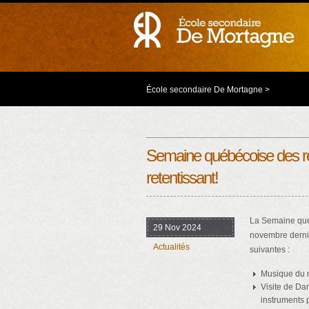
École secondaire De Mortagne
>
Semaine québécoise des ren
retentissant!
La Semaine québ
29 Nov 2024
novembre dernie
Actualités
suivantes :
Musique du m
Visite de Dan
instruments 