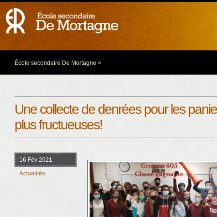
École secondaire De Mortagne
>
Une collecte de denrées pour les pani
plus fructueuses!
16 Fév 2021
Actualités