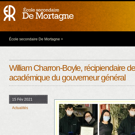
École secondaire De Mortagne
>
William Charron-Boyle, récipiendaire de
académique du gouverneur général
15 Fév 2021
Actualités