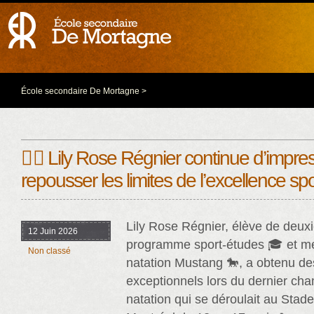
École secondaire De Mortagne
>
🏊‍♀️ Lily Rose Régnier continue d’impre
repousser les limites de l’excellence spo
Lily Rose Régnier, élève de deu
12 Juin 2026
programme sport-études 🎓 et m
Non classé
natation Mustang 🐎, a obtenu des
exceptionnels lors du dernier ch
natation qui se déroulait au Stad