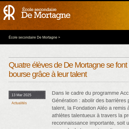
École secondaire De Mortagne
>
Quatre élèves de De Mortagne se font
bourse grâce à leur talent
Dans le cadre du programme Acc
13 Mar 2025
Génération : abolir des barrières 
Actualités
talent, la Fondation Aléo a remis 
athlètes talentueux à travers la p
reconnaissance importante, soit 