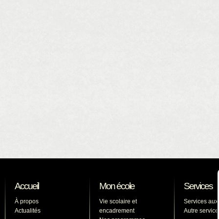
Accueil
Mon école
Services
À propos
Vie scolaire et
Services aux
Actualités
encadrement
Autre service