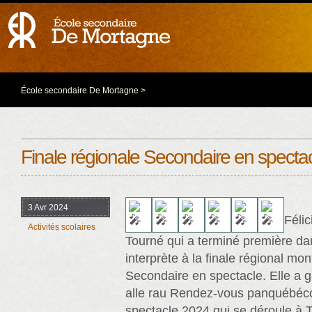
École secondaire De Mortagne
>
Finale régionale Secondaire en specta
3 Avr 2024
Féli
Activités scolaires
Tourné qui a terminé première dan
interprète à la finale régional mo
Secondaire en spectacle. Elle a g
alle rau Rendez-vous panquébéc
spectacle 2024 qui se déroule à 