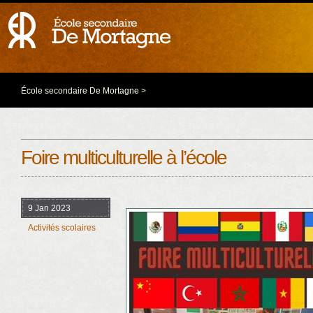
École secondaire De Mortagne
>
Foire multiculturelle à l’école
9 Jan 2023
Activités scolaires