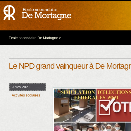
École secondaire De Mortagne
>
Le NPD grand vainqueur à De Mortag
9 Nov 2021
Activités scolaires