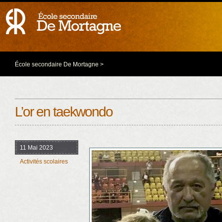
École secondaire De Mortagne
>
L’or en taekwondo
11 Mai 2023
Activités scolaires