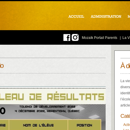
Mozaïk Portail Parents
|
La Vi
do
À d
La vie
divers
identi
l’écol
articl
Cat
Acti