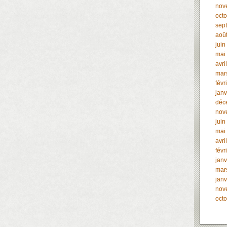
nov
oct
sep
aoû
juin
mai
avri
mar
févr
janv
déc
nov
juin
mai
avri
févr
janv
mar
janv
nov
oct