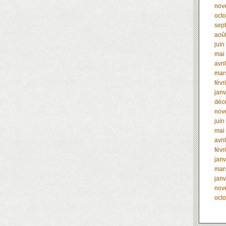
nov
oct
sep
aoû
juin
mai
avri
mar
févr
janv
déc
nov
juin
mai
avri
févr
janv
mar
janv
nov
oct