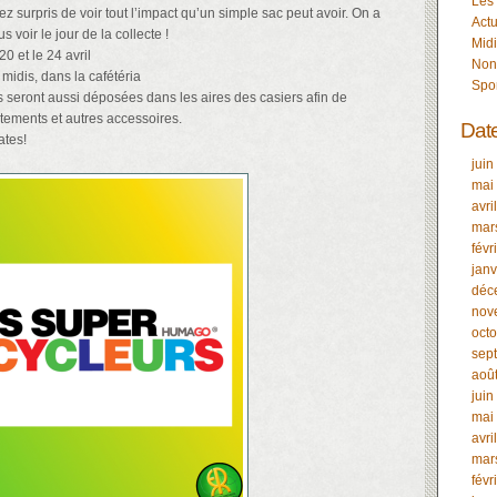
Les
 surpris de voir tout l’impact qu’un simple sac peut avoir. On a
Actu
s voir le jour de la collecte !
Midi
20 et le 24 avril
Non
 midis, dans la cafétéria
Spo
es seront aussi déposées dans les aires des casiers afin de
tements et autres accessoires.
Dat
ates!
juin
mai
avri
mar
févr
janv
déc
nov
oct
sep
aoû
juin
mai
avri
mar
févr