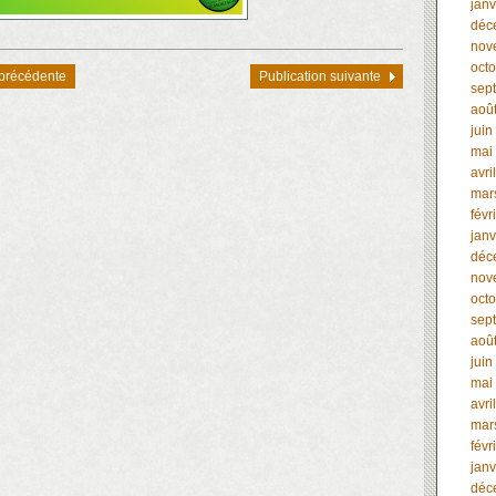
janv
déc
nov
oct
 précédente
Publication suivante
sep
aoû
juin
mai
avri
mar
févr
janv
déc
nov
oct
sep
aoû
juin
mai
avri
mar
févr
janv
déc