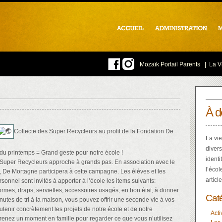
Mozaïk Portail Parents
|
La Vi
À d
Collecte des Super Recycleurs au profit de la Fondation De
La vie
divers
u printemps = Grand geste pour notre école !
identi
 Super Recycleurs approche à grands pas. En association avec le
l’écol
e, De Mortagne participera à cette campagne. Les élèves et les
articl
onnel sont invités à apporter à l’école les items suivants:
ormes, draps, serviettes, accessoires usagés, en bon état, à donner.
Cat
utes de tri à la maison, vous pouvez offrir une seconde vie à vos
utenir concrètement les projets de notre école et de notre
Acti
nez un moment en famille pour regarder ce que vous n’utilisez