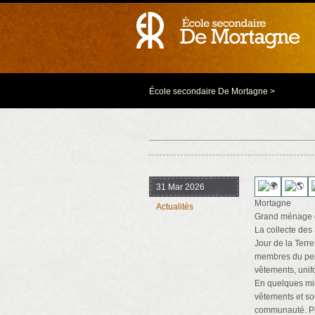
École secondaire De Mortagne
>
31 Mar 2026
Mortagne
Actualités
Grand ménage d
La collecte des
Jour de la Terr
membres du pers
vêtements, unif
En quelques min
vêtements et so
communauté. Pre