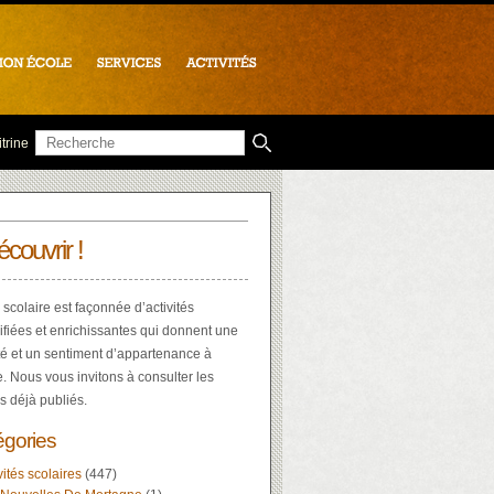
trine
écouvrir !
 scolaire est façonnée d’activités
ifiées et enrichissantes qui donnent une
té et un sentiment d’appartenance à
e. Nous vous invitons à consulter les
es déjà publiés.
égories
vités scolaires
(447)