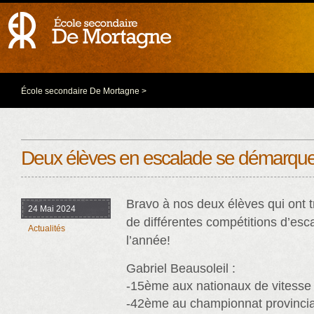
École secondaire De Mortagne
>
Deux élèves en escalade se démarqu
Bravo à nos deux élèves qui ont t
24 Mai 2024
de différentes compétitions d’esc
Actualités
l’année!
Gabriel Beausoleil :
-15ème aux nationaux de vitesse
-42ème au championnat provincia