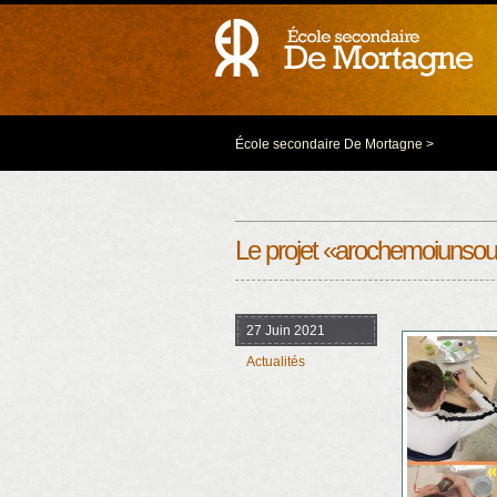
École secondaire De Mortagne
>
Le projet «arochemoiunsou
27 Juin 2021
Actualités