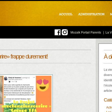
Mozaïk Portail Parents
|
La Vi
rire» frappe durement!
À d
La vie
divers
identi
l’écol
articl
Cat
Acti