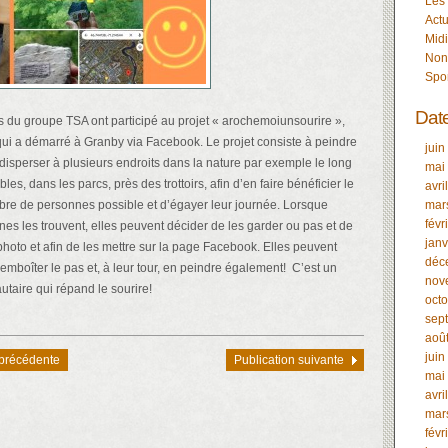
Les
Actu
Midi
Non
Spo
Dat
s du groupe TSA ont participé au projet « arochemoiunsourire »,
e qui a démarré à Granby via Facebook. Le projet consiste à peindre
juin
 disperser à plusieurs endroits dans la nature par exemple le long
mai
les, dans les parcs, près des trottoirs, afin d’en faire bénéficier le
avri
re de personnes possible et d’égayer leur journée. Lorsque
mar
févr
nes les trouvent, elles peuvent décider de les garder ou pas et de
janv
photo et afin de les mettre sur la page Facebook. Elles peuvent
déc
emboîter le pas et, à leur tour, en peindre également! C’est un
nov
taire qui répand le sourire!
oct
sep
aoû
juin
 précédente
Publication suivante
mai
avri
mar
févr