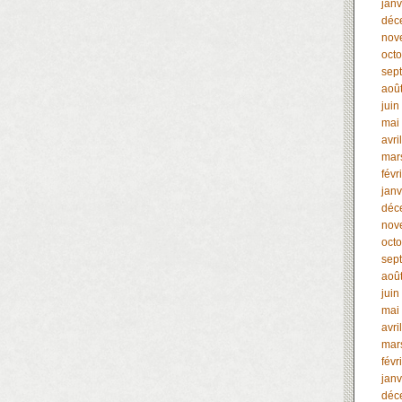
janv
déc
nov
oct
sep
aoû
juin
mai
avri
mar
févr
janv
déc
nov
oct
sep
aoû
juin
mai
avri
mar
févr
janv
déc