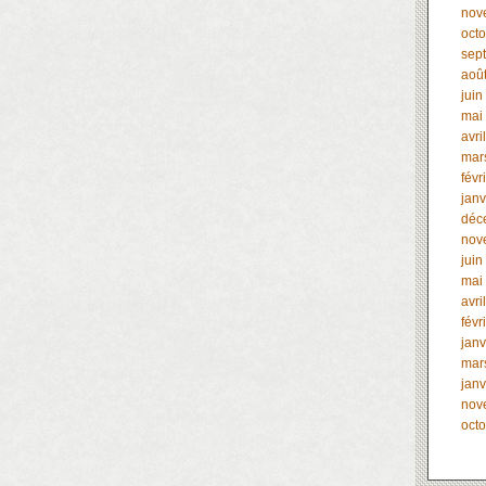
nov
oct
sep
aoû
juin
mai
avri
mar
févr
janv
déc
nov
juin
mai
avri
févr
janv
mar
janv
nov
oct