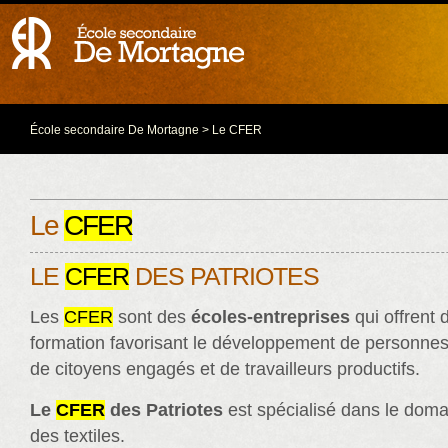
École secondaire De Mortagne
> Le CFER
Le
CFER
LE
CFER
DES PATRIOTES
Les
CFER
sont des
écoles-entreprises
qui offrent
formation favorisant le développement de personne
de citoyens engagés et de travailleurs productifs.
Le
CFER
des Patriotes
est spécialisé dans le doma
des textiles.