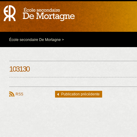
École secondaire De Mortagne
>
103130
RSS
Publication précédente