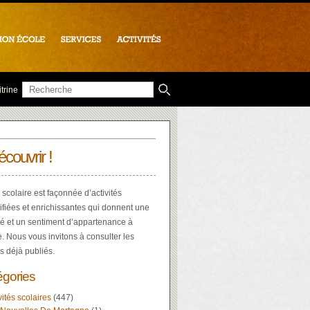
trine
écouvrir !
 scolaire est façonnée d’activités
ifiées et enrichissantes qui donnent une
té et un sentiment d’appartenance à
e. Nous vous invitons à consulter les
es déjà publiés.
égories
vités scolaires
(447)