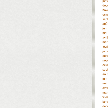
janv
déc
nov
oct
sep
aoû
juin
mai
avri
mar
févr
janv
déc
nov
oct
sep
aoû
juin
mai
avri
mar
févr
janv
déc