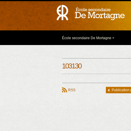
École secondaire De Mortagne
>
103130
RSS
Publication