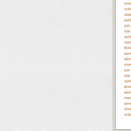
nov
oct
sep
aoû
juin
mai
avri
mar
févr
janv
déc
nov
juin
mai
avri
févr
janv
mar
janv
nov
oct