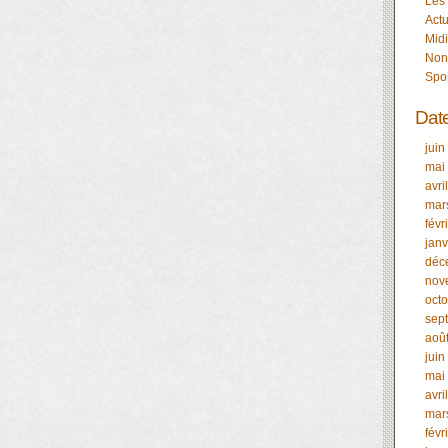
Les
Actu
Midi
Non
Spo
Dat
juin
mai
avri
mar
févr
janv
déc
nov
oct
sep
aoû
juin
mai
avri
mar
févr