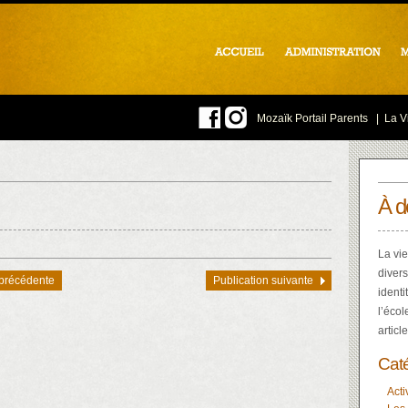
Mozaïk Portail Parents
|
La Vi
À d
La vie
divers
 précédente
Publication suivante
identi
l’écol
articl
Cat
Acti