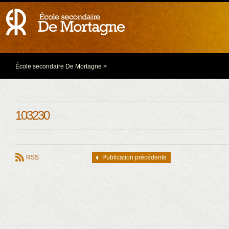
École secondaire De Mortagne
>
103230
RSS
Publication précédente