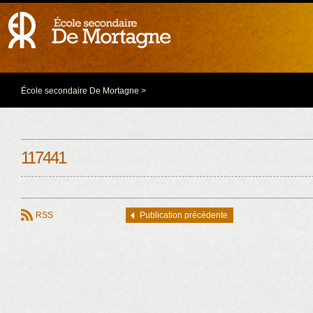
École secondaire De Mortagne
>
117441
RSS
Publication précédente