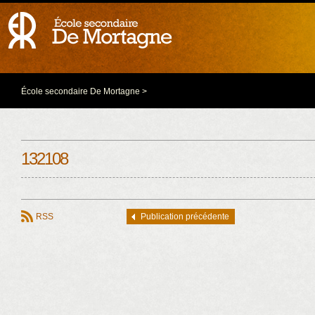
École secondaire De Mortagne
>
132108
RSS
Publication précédente