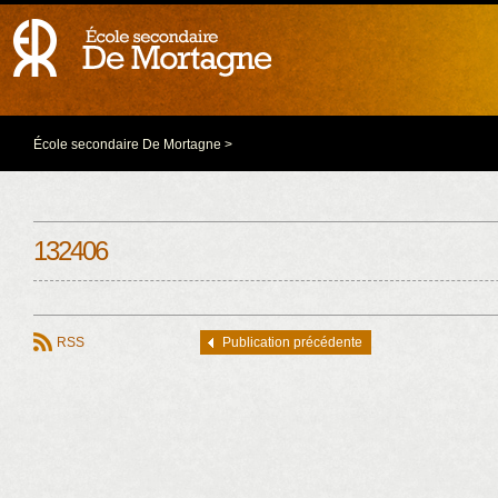
École secondaire De Mortagne
>
132406
RSS
Publication précédente