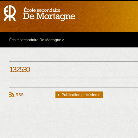
École secondaire De Mortagne
>
132530
RSS
Publication précédente