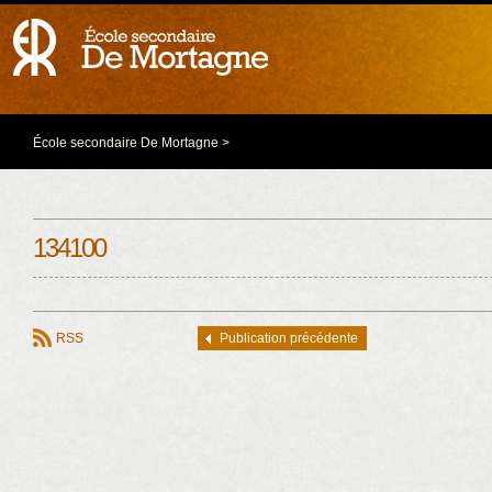
École secondaire De Mortagne
>
134100
RSS
Publication précédente