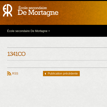
École secondaire De Mortagne
>
1341CO
RSS
Publication précédente