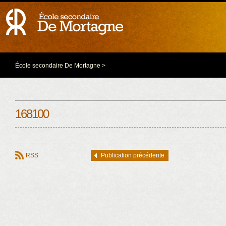
École secondaire De Mortagne
>
168100
RSS
Publication précédente