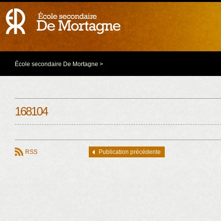
École secondaire De Mortagne
>
168104
RSS
Publication précédente