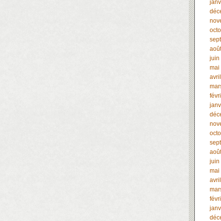
janv
déc
nov
oct
sep
aoû
juin
mai
avri
mar
févr
janv
déc
nov
oct
sep
aoû
juin
mai
avri
mar
févr
janv
déc