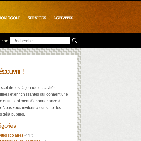
trine
écouvrir !
 scolaire est façonnée d’activités
ifiées et enrichissantes qui donnent une
té et un sentiment d’appartenance à
e. Nous vous invitons à consulter les
es déjà publiés.
égories
vités scolaires
(447)