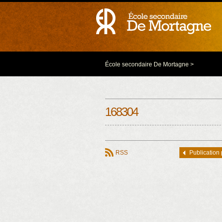
École secondaire De Mortagne
>
168304
RSS
Publication