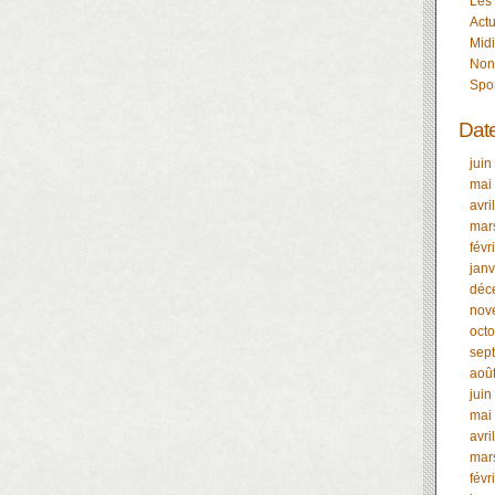
Les
Actu
Midi
Non
Spo
Dat
juin
mai
avri
mar
févr
janv
déc
nov
oct
sep
aoû
juin
mai
avri
mar
févr