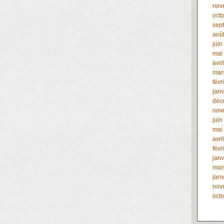
nov
oct
sep
aoû
juin
mai
avri
mar
févr
janv
déc
nov
juin
mai
avri
févr
janv
mar
janv
nov
oct