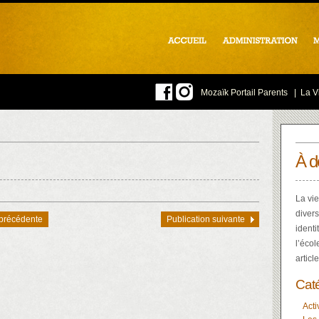
Mozaïk Portail Parents
|
La Vi
À d
La vie
divers
 précédente
Publication suivante
identi
l’écol
articl
Cat
Acti