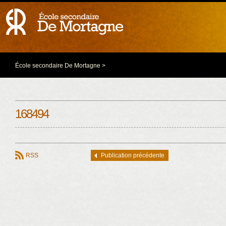
École secondaire De Mortagne
>
168494
RSS
Publication précédente