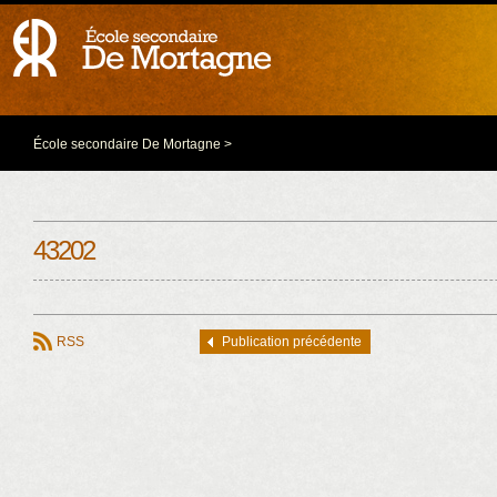
École secondaire De Mortagne
>
43202
RSS
Publication précédente