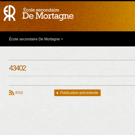
École secondaire De Mortagne
>
43402
RSS
Publication précédente