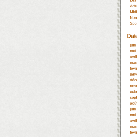
Les
Actu
Midi
Non
Spo
Dat
juin
mai
avri
mar
févr
janv
déc
nov
oct
sep
aoû
juin
mai
avri
mar
févr