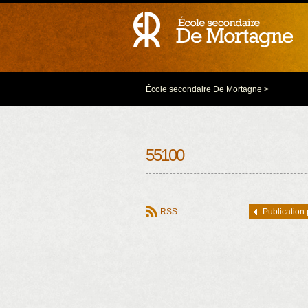
École secondaire De Mortagne
>
55100
RSS
Publication