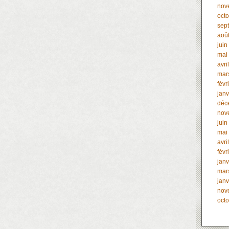
nov
oct
sep
aoû
juin
mai
avri
mar
févr
janv
déc
nov
juin
mai
avri
févr
janv
mar
janv
nov
oct