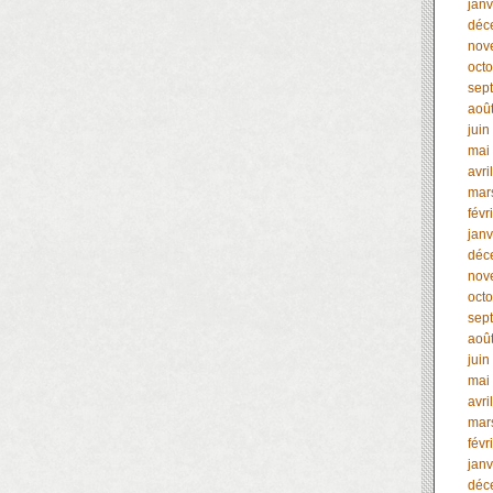
janv
déc
nov
oct
sep
aoû
juin
mai
avri
mar
févr
janv
déc
nov
oct
sep
aoû
juin
mai
avri
mar
févr
janv
déc