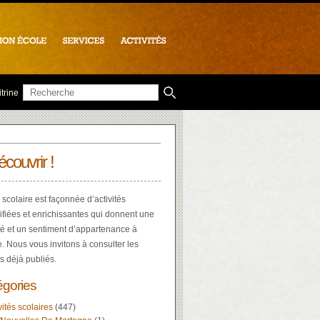
trine
écouvrir !
 scolaire est façonnée d’activités
ifiées et enrichissantes qui donnent une
té et un sentiment d’appartenance à
e. Nous vous invitons à consulter les
es déjà publiés.
égories
vités scolaires
(447)