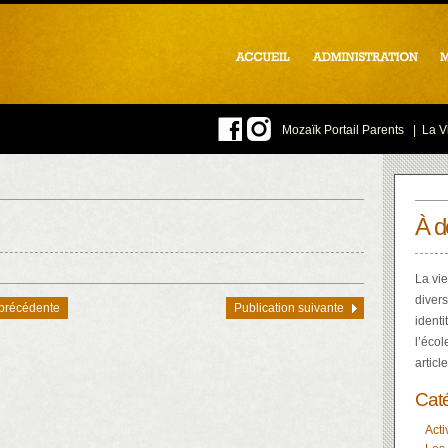
Mozaïk Portail Parents
|
La Vi
À d
La vie
divers
 précédente
Publication suivante
identi
l’écol
articl
Cat
Acti