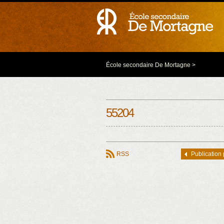
École secondaire De Mortagne
>
55204
RSS
Publication