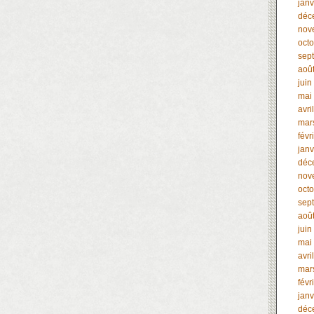
janv
déc
nov
oct
sep
aoû
juin
mai
avri
mar
févr
janv
déc
nov
oct
sep
aoû
juin
mai
avri
mar
févr
janv
déc