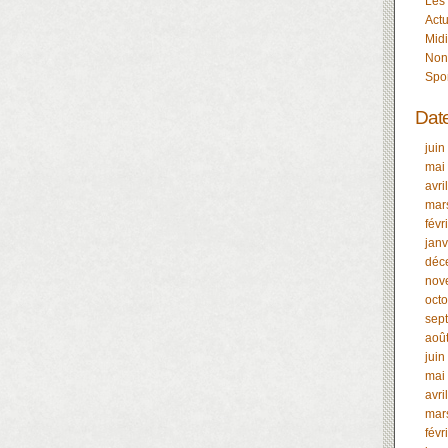
Les
Actu
Midi
Non
Spo
Dat
juin
mai
avri
mar
févr
janv
déc
nov
oct
sep
aoû
juin
mai
avri
mar
févr