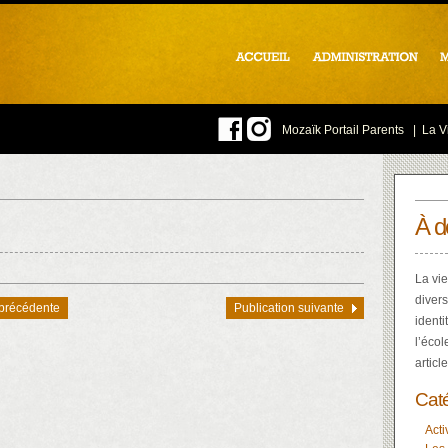
Mozaïk Portail Parents
|
La Vi
À d
La vie
divers
 précédente
Publication suivante
identi
l’écol
articl
Cat
Acti