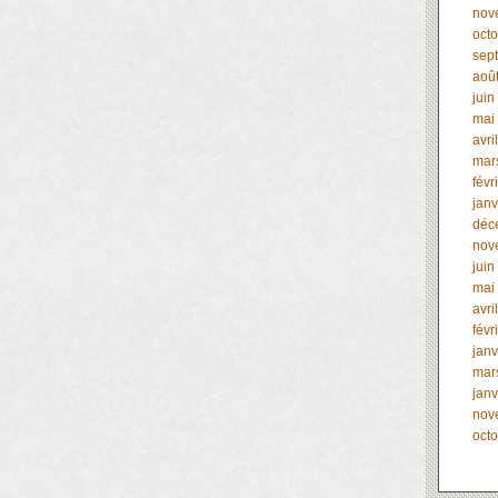
nov
oct
sep
aoû
juin
mai
avri
mar
févr
janv
déc
nov
juin
mai
avri
févr
janv
mar
janv
nov
oct