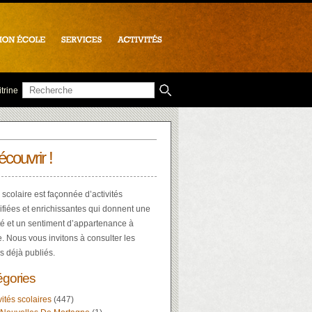
trine
écouvrir !
 scolaire est façonnée d’activités
ifiées et enrichissantes qui donnent une
té et un sentiment d’appartenance à
e. Nous vous invitons à consulter les
es déjà publiés.
égories
vités scolaires
(447)