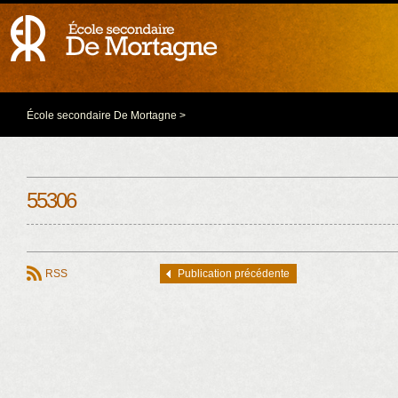
École secondaire De Mortagne
>
55306
RSS
Publication précédente