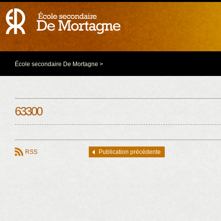
École secondaire De Mortagne
>
63300
RSS
Publication précédente